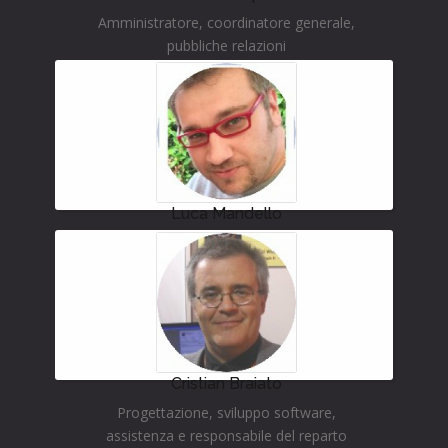
Amministratore, coordinatore generale,
pubbliche relazioni
Luca Mandello
Progettazione, sviluppo software e
assistenza tecnica
Cristian Braiato
Progettazione, sviluppo software,
assistenza e responsabile del reparto