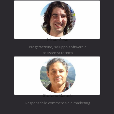
tecnico
Mirco Zese
Progettazione, sviluppo software e
assistenza tecnica
Stefano Caranti
Responsabile commerciale e marketing