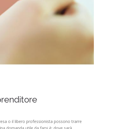
prenditore
sa o il libero professionista possono trarre
Una domanda utile da farsi è: dove sarà