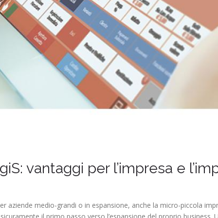
iS: vantaggi per l’impresa e l’im
er aziende medio-grandi o in espansione, anche la micro-piccola impre
 sicuramente il primo passo verso l’espansione del proprio business. 