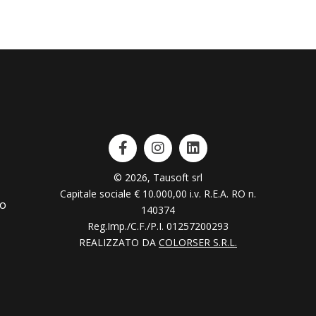
© 2026, Tausoft srl
Capitale sociale € 10.000,00 i.v. R.E.A. RO n.
lo
140374
Reg.Imp./C.F./P.I. 01257200293
REALIZZATO DA
COLORSER S.R.L.