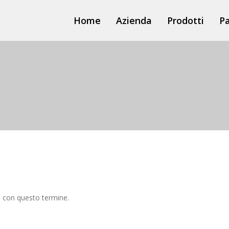
Home
Azienda
Prodotti
Pa
3logiS
3care
o con questo termine.